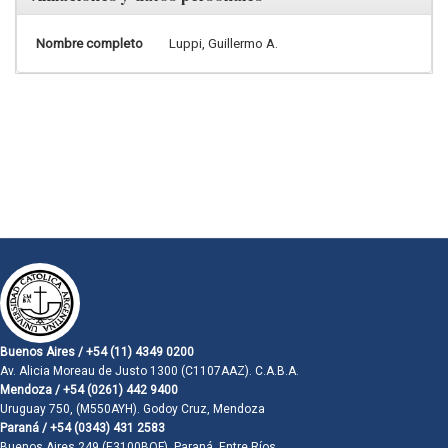
Nombre completo
Luppi, Guillermo A.
Buenos Aires / +54 (11) 4349 0200
Av. Alicia Moreau de Justo 1300 (C1107AAZ). C.A.B.A.
Mendoza / +54 (0261) 442 9400
Uruguay 750, (M550AYH). Godoy Cruz, Mendoza
Paraná / +54 (0343) 431 2583
Buenos Aires 249 (E3100BQF). Paraná, Entre Ríos