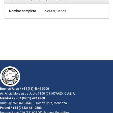
Nombre completo
Balcazar, Carlos
Buenos Aires / +54 (11) 4349 0200
Av. Alicia Moreau de Justo 1300 (C1107AAZ). C.A.B.A.
Mendoza / +54 (0261) 442 9400
Uruguay 750, (M550AYH). Godoy Cruz, Mendoza
Paraná / +54 (0343) 431 2583
Buenos Aires 249 (E3100BQF). Paraná, Entre Ríos