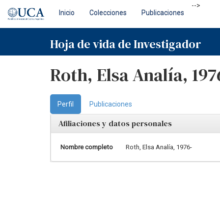
Skip
-->
Inicio
Colecciones
Publicaciones
navigation
Hoja de vida de Investigador
Roth, Elsa Analía, 197
Perfil
Publicaciones
Afiliaciones y datos personales
Nombre completo
Roth, Elsa Analía, 1976-