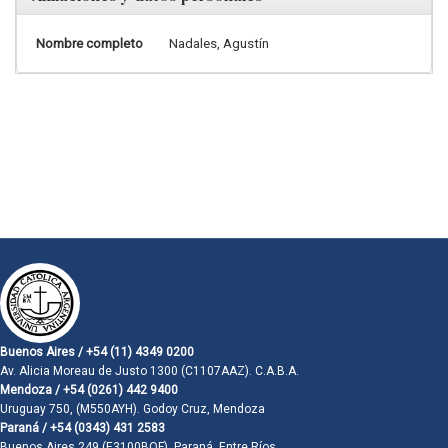
Nombre completo
Nadales, Agustín
Buenos Aires / +54 (11) 4349 0200
Av. Alicia Moreau de Justo 1300 (C1107AAZ). C.A.B.A.
Mendoza / +54 (0261) 442 9400
Uruguay 750, (M550AYH). Godoy Cruz, Mendoza
Paraná / +54 (0343) 431 2583
Buenos Aires 249 (E3100BQF). Paraná, Entre Ríos