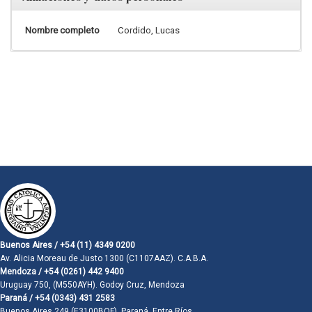
Nombre completo
Cordido, Lucas
Buenos Aires / +54 (11) 4349 0200
Av. Alicia Moreau de Justo 1300 (C1107AAZ). C.A.B.A.
Mendoza / +54 (0261) 442 9400
Uruguay 750, (M550AYH). Godoy Cruz, Mendoza
Paraná / +54 (0343) 431 2583
Buenos Aires 249 (E3100BQF). Paraná, Entre Ríos