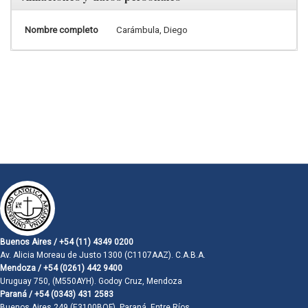
Nombre completo
Carámbula, Diego
Buenos Aires / +54 (11) 4349 0200
Av. Alicia Moreau de Justo 1300 (C1107AAZ). C.A.B.A.
Mendoza / +54 (0261) 442 9400
Uruguay 750, (M550AYH). Godoy Cruz, Mendoza
Paraná / +54 (0343) 431 2583
Buenos Aires 249 (E3100BQF). Paraná, Entre Ríos