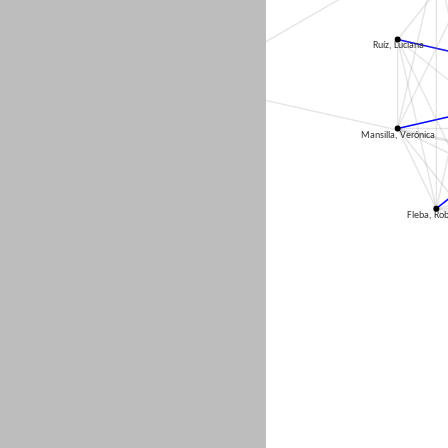
Ruíz, Luciana
Espinosa, Ana E.
Mansilla, Verónica
Fleba, Ro