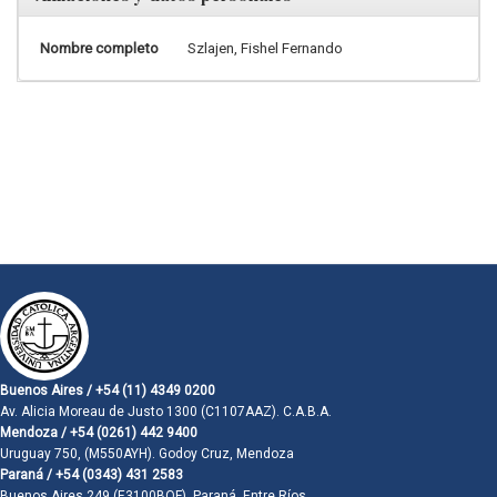
Nombre completo
Szlajen, Fishel Fernando
Buenos Aires / +54 (11) 4349 0200
Av. Alicia Moreau de Justo 1300 (C1107AAZ). C.A.B.A.
Mendoza / +54 (0261) 442 9400
Uruguay 750, (M550AYH). Godoy Cruz, Mendoza
Paraná / +54 (0343) 431 2583
Buenos Aires 249 (E3100BQF). Paraná, Entre Ríos