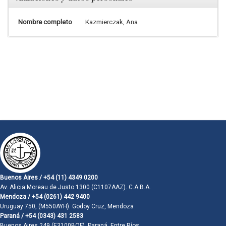
Nombre completo
Kazmierczak, Ana
Buenos Aires / +54 (11) 4349 0200
Av. Alicia Moreau de Justo 1300 (C1107AAZ). C.A.B.A.
Mendoza / +54 (0261) 442 9400
Uruguay 750, (M550AYH). Godoy Cruz, Mendoza
Paraná / +54 (0343) 431 2583
Buenos Aires 249 (E3100BQF). Paraná, Entre Ríos