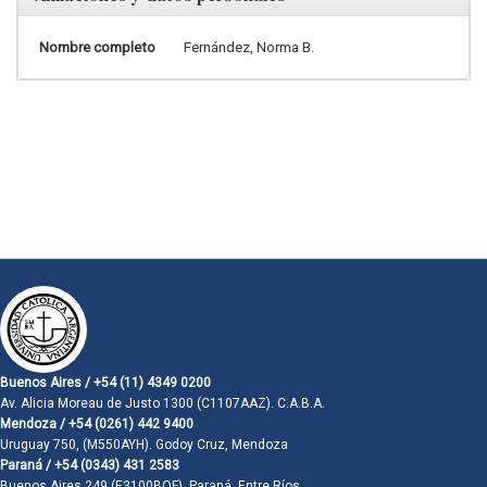
Nombre completo
Fernández, Norma B.
Buenos Aires / +54 (11) 4349 0200
Av. Alicia Moreau de Justo 1300 (C1107AAZ). C.A.B.A.
Mendoza / +54 (0261) 442 9400
Uruguay 750, (M550AYH). Godoy Cruz, Mendoza
Paraná / +54 (0343) 431 2583
Buenos Aires 249 (E3100BQF). Paraná, Entre Ríos