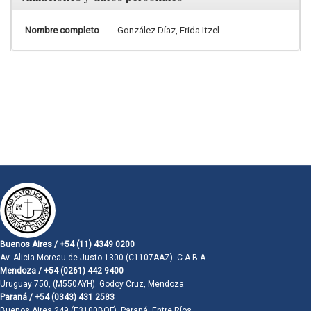
Nombre completo
González Díaz, Frida Itzel
Buenos Aires / +54 (11) 4349 0200
Av. Alicia Moreau de Justo 1300 (C1107AAZ). C.A.B.A.
Mendoza / +54 (0261) 442 9400
Uruguay 750, (M550AYH). Godoy Cruz, Mendoza
Paraná / +54 (0343) 431 2583
Buenos Aires 249 (E3100BQF). Paraná, Entre Ríos