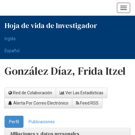
Skip
navigation
Hoja de vida de Investigador
Inglés
Español
González Díaz, Frida Itzel
Red de Colaboración
Ver Las Estadísticas
Alerta Por Correo Electrónico
Feed RSS
Perfil
Publicaciones
Afiliaciones y datos personales