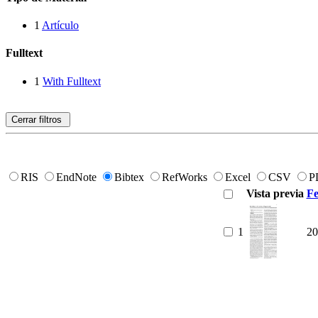
1
Artículo
Fulltext
1
With Fulltext
Cerrar filtros
RIS
EndNote
Bibtex
RefWorks
Excel
CSV
P
Vista previa
Fe
1
20