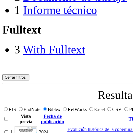
1
Informe técnico
Fulltext
3
With Fulltext
Cerrar filtros
Resulta
RIS
EndNote
Bibtex
RefWorks
Excel
CSV
P
Vista
Fecha de
Tí
previa
publicación
Evolución histórica de la cobertura
1
2024