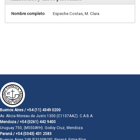
Nombre completo
Espeche Costas, M. Clara
Buenos Aires / +54 (11) 4349 0200
Av. Alicia Moreau de Justo 1300 (C1107AAZ). C.A.B.A.
Mendoza / +54 (0261) 442 9400
Uruguay 750, (M550AYH). Godoy Cruz, Mendoza
Paraná / +54 (0343) 431 2583
Buenos Aires 249 (E3100BQF). Paraná, Entre Ríos