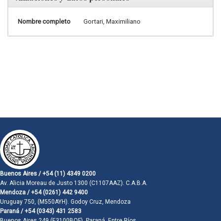
Nombre completo
Gortari, Maximiliano
Buenos Aires / +54 (11) 4349 0200
Av. Alicia Moreau de Justo 1300 (C1107AAZ). C.A.B.A.
Mendoza / +54 (0261) 442 9400
Uruguay 750, (M550AYH). Godoy Cruz, Mendoza
Paraná / +54 (0343) 431 2583
Buenos Aires 249 (E3100BQF). Paraná, Entre Ríos