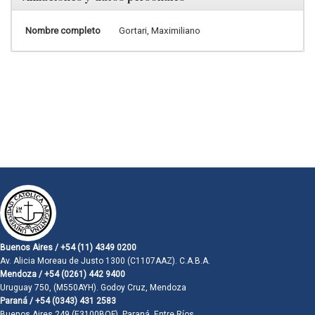
Nombre completo
Gortari, Maximiliano
Buenos Aires / +54 (11) 4349 0200
Av. Alicia Moreau de Justo 1300 (C1107AAZ). C.A.B.A.
Mendoza / +54 (0261) 442 9400
Uruguay 750, (M550AYH). Godoy Cruz, Mendoza
Paraná / +54 (0343) 431 2583
Buenos Aires 249 (E3100BQF). Paraná, Entre Ríos