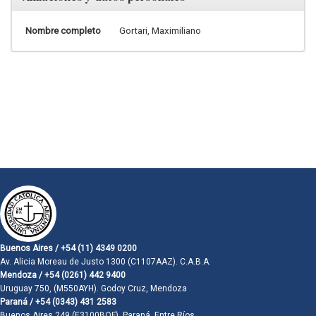
Nombre completo
Gortari, Maximiliano
Buenos Aires / +54 (11) 4349 0200
Av. Alicia Moreau de Justo 1300 (C1107AAZ). C.A.B.A.
Mendoza / +54 (0261) 442 9400
Uruguay 750, (M550AYH). Godoy Cruz, Mendoza
Paraná / +54 (0343) 431 2583
Buenos Aires 249 (E3100BQF). Paraná, Entre Ríos