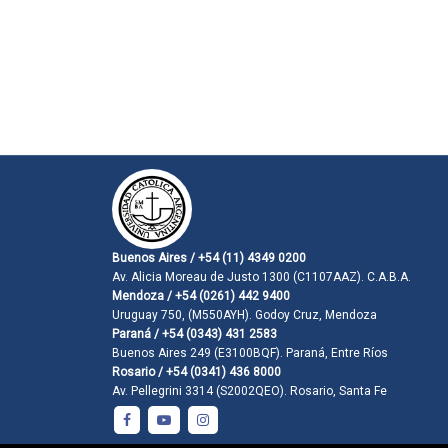
Buenos Aires / +54 (11) 4349 0200
Av. Alicia Moreau de Justo 1300 (C1107AAZ). C.A.B.A.
Mendoza / +54 (0261) 442 9400
Uruguay 750, (M550AYH). Godoy Cruz, Mendoza
Paraná / +54 (0343) 431 2583
Buenos Aires 249 (E3100BQF). Paraná, Entre Ríos
Rosario / +54 (0341) 436 8000
Av. Pellegrini 3314 (S2002QEO). Rosario, Santa Fe