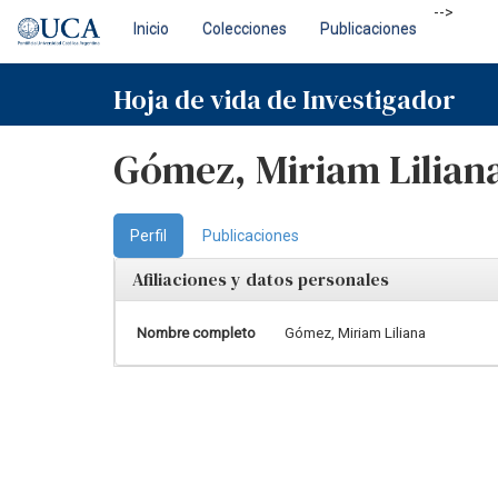
Skip
-->
Inicio
Colecciones
Publicaciones
navigation
Hoja de vida de Investigador
Gómez, Miriam Lilian
Perfil
Publicaciones
Afiliaciones y datos personales
Nombre completo
Gómez, Miriam Liliana