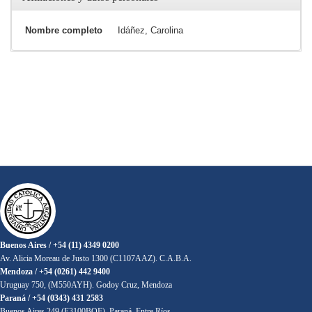
Nombre completo
Idáñez, Carolina
Buenos Aires / +54 (11) 4349 0200
Av. Alicia Moreau de Justo 1300 (C1107AAZ). C.A.B.A.
Mendoza / +54 (0261) 442 9400
Uruguay 750, (M550AYH). Godoy Cruz, Mendoza
Paraná / +54 (0343) 431 2583
Buenos Aires 249 (E3100BQF). Paraná, Entre Ríos