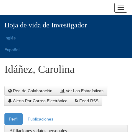
Skip
navigation
Hoja de vida de Investigador
Inglés
Español
Idáñez, Carolina
Red de Colaboración
Ver Las Estadísticas
Alerta Por Correo Electrónico
Feed RSS
Perfil
Publicaciones
Afiliaciones y datos personales