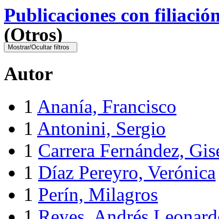
Publicaciones con filiació
(Otros)
Mostrar/Ocultar filtros
Autor
1
Ananía, Francisco
1
Antonini, Sergio
1
Carrera Fernández, Gis
1
Díaz Pereyro, Verónica
1
Perín, Milagros
1
Reyes, Andrés Leonard