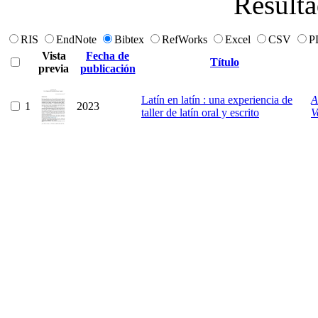
Resulta
RIS
EndNote
Bibtex
RefWorks
Excel
CSV
P
Vista
Fecha de
Título
previa
publicación
Latín en latín : una experiencia de
A
1
2023
taller de latín oral y escrito
V