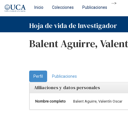
Skip
-->
Inicio
Colecciones
Publicaciones
navigation
Hoja de vida de Investigador
Balent Aguirre, Valen
Perfil
Publicaciones
Afiliaciones y datos personales
Nombre completo
Balent Aguirre, Valentín Oscar