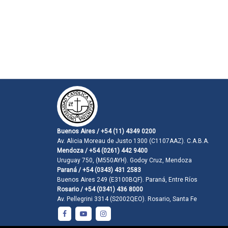
Buenos Aires / +54 (11) 4349 0200
Av. Alicia Moreau de Justo 1300 (C1107AAZ). C.A.B.A.
Mendoza / +54 (0261) 442 9400
Uruguay 750, (M550AYH). Godoy Cruz, Mendoza
Paraná / +54 (0343) 431 2583
Buenos Aires 249 (E3100BQF). Paraná, Entre Ríos
Rosario / +54 (0341) 436 8000
Av. Pellegrini 3314 (S2002QEO). Rosario, Santa Fe