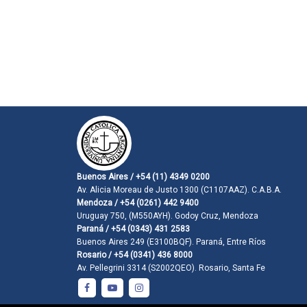
Buenos Aires / +54 (11) 4349 0200
Av. Alicia Moreau de Justo 1300 (C1107AAZ). C.A.B.A.
Mendoza / +54 (0261) 442 9400
Uruguay 750, (M550AYH). Godoy Cruz, Mendoza
Paraná / +54 (0343) 431 2583
Buenos Aires 249 (E3100BQF). Paraná, Entre Ríos
Rosario / +54 (0341) 436 8000
Av. Pellegrini 3314 (S2002QEO). Rosario, Santa Fe