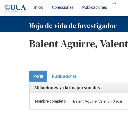
Skip
-->
Inicio
Colecciones
Publicaciones
navigation
Hoja de vida de Investigador
Balent Aguirre, Valen
Perfil
Publicaciones
Afiliaciones y datos personales
Nombre completo
Balent Aguirre, Valentín Oscar