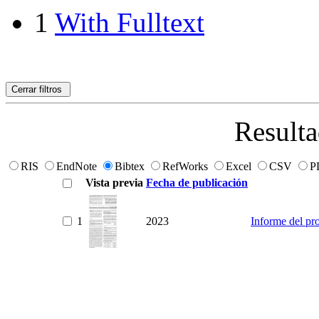
1
With Fulltext
Cerrar filtros
Resulta
RIS
EndNote
Bibtex
RefWorks
Excel
CSV
P
Vista previa
Fecha de publicación
1
2023
Informe del pr