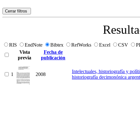
Cerrar filtros
Resulta
RIS
EndNote
Bibtex
RefWorks
Excel
CSV
P
Vista
Fecha de
previa
publicación
Intelectuales, historiografía y pol
1
2008
historiografía decimonónica argent