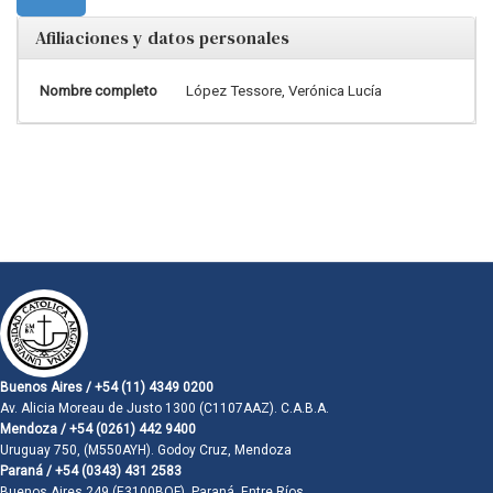
Afiliaciones y datos personales
Nombre completo
López Tessore, Verónica Lucía
Buenos Aires / +54 (11) 4349 0200
Av. Alicia Moreau de Justo 1300 (C1107AAZ). C.A.B.A.
Mendoza / +54 (0261) 442 9400
Uruguay 750, (M550AYH). Godoy Cruz, Mendoza
Paraná / +54 (0343) 431 2583
Buenos Aires 249 (E3100BQF). Paraná, Entre Ríos