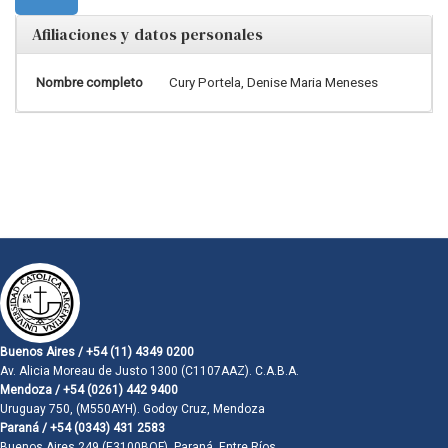
Afiliaciones y datos personales
Nombre completo
Cury Portela, Denise Maria Meneses
Buenos Aires / +54 (11) 4349 0200
Av. Alicia Moreau de Justo 1300 (C1107AAZ). C.A.B.A.
Mendoza / +54 (0261) 442 9400
Uruguay 750, (M550AYH). Godoy Cruz, Mendoza
Paraná / +54 (0343) 431 2583
Buenos Aires 249 (E3100BQF). Paraná, Entre Ríos