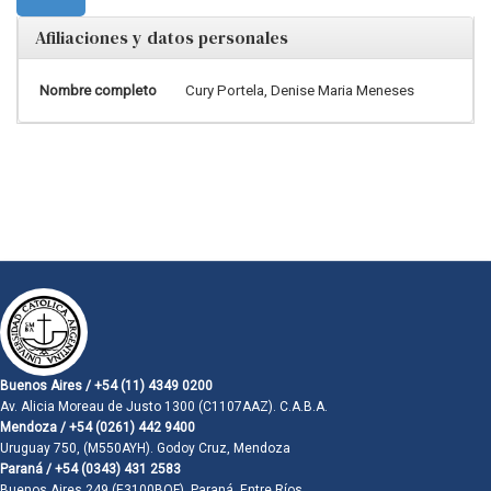
Afiliaciones y datos personales
Nombre completo
Cury Portela, Denise Maria Meneses
Buenos Aires / +54 (11) 4349 0200
Av. Alicia Moreau de Justo 1300 (C1107AAZ). C.A.B.A.
Mendoza / +54 (0261) 442 9400
Uruguay 750, (M550AYH). Godoy Cruz, Mendoza
Paraná / +54 (0343) 431 2583
Buenos Aires 249 (E3100BQF). Paraná, Entre Ríos