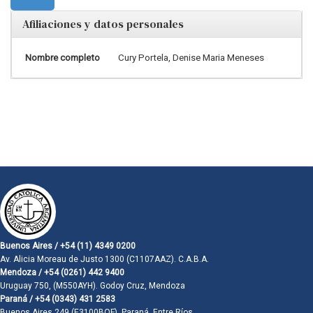
Afiliaciones y datos personales
Nombre completo
Cury Portela, Denise Maria Meneses
Buenos Aires / +54 (11) 4349 0200
Av. Alicia Moreau de Justo 1300 (C1107AAZ). C.A.B.A.
Mendoza / +54 (0261) 442 9400
Uruguay 750, (M550AYH). Godoy Cruz, Mendoza
Paraná / +54 (0343) 431 2583
Buenos Aires 249 (E3100BQF). Paraná, Entre Ríos