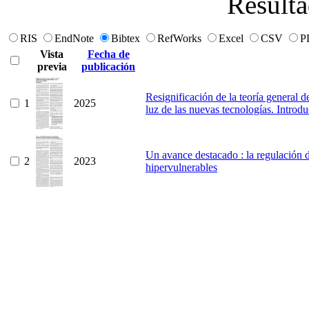
Resulta
RIS
EndNote
Bibtex
RefWorks
Excel
CSV
P
Vista
Fecha de
previa
publicación
Resignificación de la teoría general d
1
2025
luz de las nuevas tecnologías. Introd
Un avance destacado : la regulación de
2
2023
hipervulnerables