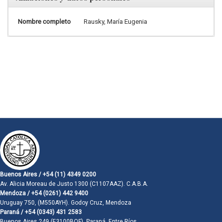
Nombre completo
Rausky, María Eugenia
Buenos Aires / +54 (11) 4349 0200
Av. Alicia Moreau de Justo 1300 (C1107AAZ). C.A.B.A.
Mendoza / +54 (0261) 442 9400
Uruguay 750, (M550AYH). Godoy Cruz, Mendoza
Paraná / +54 (0343) 431 2583
Buenos Aires 249 (E3100BQF). Paraná, Entre Ríos