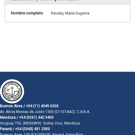
Nombre completo
Rausky, María Eugenia
Buenos Aires / +54 (11) 4349 0200
Av. Alicia Moreau de Justo 1300 (C1107AAZ). C.A.B.A.
Mendoza / +54 (0261) 442 9400
Uruguay 750, (M550AYH). Godoy Cruz, Mendoza
Paraná / +54 (0343) 431 2583
Buenos Aires 249 (E3100BQF). Paraná, Entre Ríos