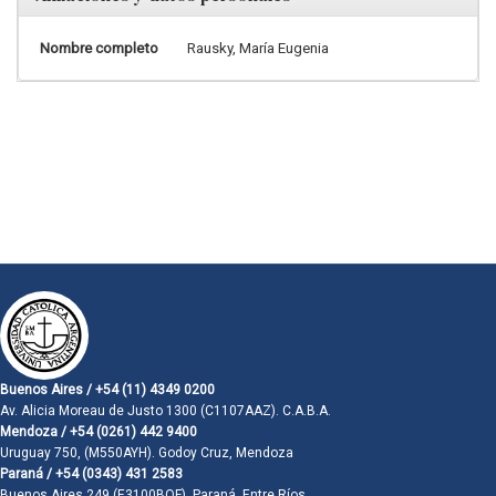
Nombre completo
Rausky, María Eugenia
Buenos Aires / +54 (11) 4349 0200
Av. Alicia Moreau de Justo 1300 (C1107AAZ). C.A.B.A.
Mendoza / +54 (0261) 442 9400
Uruguay 750, (M550AYH). Godoy Cruz, Mendoza
Paraná / +54 (0343) 431 2583
Buenos Aires 249 (E3100BQF). Paraná, Entre Ríos