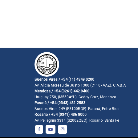
Buenos Aires / +54 (11) 4349 0200
Av. Alicia Moreau de Justo 1300 (C1107AAZ). C.A.B.A.
Mendoza / +54 (0261) 442 9400
Uruguay 750, (M550AYH). Godoy Cruz, Mendoza
Paraná / +54 (0343) 431 2583
Buenos Aires 249 (E3100BQF). Paraná, Entre Ríos
Rosario / +54 (0341) 436 8000
Av. Pellegrini 3314 (S2002QEO). Rosario, Santa Fe