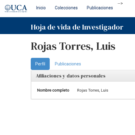
Skip
-->
Inicio
Colecciones
Publicaciones
navigation
Hoja de vida de Investigador
Rojas Torres, Luis
Perfil
Publicaciones
Afiliaciones y datos personales
Nombre completo
Rojas Torres, Luis