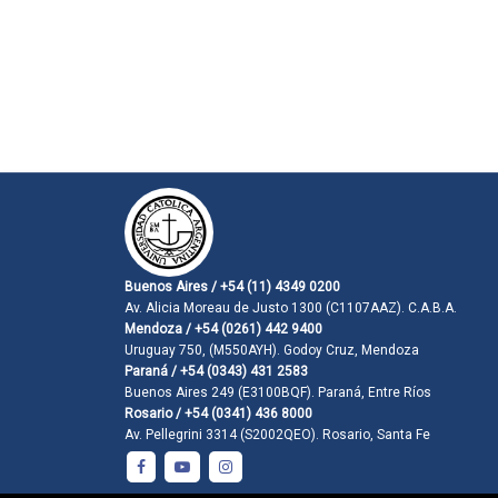
Buenos Aires / +54 (11) 4349 0200
Av. Alicia Moreau de Justo 1300 (C1107AAZ). C.A.B.A.
Mendoza / +54 (0261) 442 9400
Uruguay 750, (M550AYH). Godoy Cruz, Mendoza
Paraná / +54 (0343) 431 2583
Buenos Aires 249 (E3100BQF). Paraná, Entre Ríos
Rosario / +54 (0341) 436 8000
Av. Pellegrini 3314 (S2002QEO). Rosario, Santa Fe