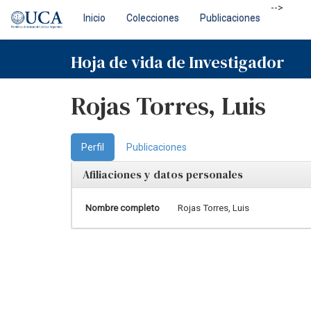
Skip
-->
Inicio
Colecciones
Publicaciones
navigation
Hoja de vida de Investigador
Rojas Torres, Luis
Perfil
Publicaciones
Afiliaciones y datos personales
Nombre completo
Rojas Torres, Luis