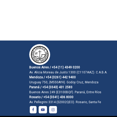
Buenos Aires / +54 (11) 4349 0200
Av. Alicia Moreau de Justo 1300 (C1107AAZ). C.A.B.A.
Mendoza / +54 (0261) 442 9400
Uruguay 750, (M550AYH). Godoy Cruz, Mendoza
Paraná / +54 (0343) 431 2583
Buenos Aires 249 (E3100BQF). Paraná, Entre Ríos
Rosario / +54 (0341) 436 8000
Av. Pellegrini 3314 (S2002QEO). Rosario, Santa Fe