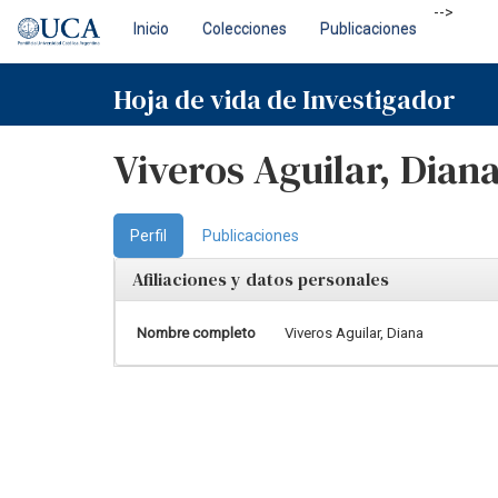
Skip
-->
Inicio
Colecciones
Publicaciones
navigation
Hoja de vida de Investigador
Viveros Aguilar, Dian
Perfil
Publicaciones
Afiliaciones y datos personales
Nombre completo
Viveros Aguilar, Diana