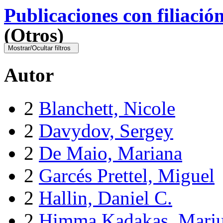
Publicaciones con filiació
(Otros)
Mostrar/Ocultar filtros
Autor
2
Blanchett, Nicole
2
Davydov, Sergey
2
De Maio, Mariana
2
Garcés Prettel, Miguel
2
Hallin, Daniel C.
2
Himma Kadakas, Marj