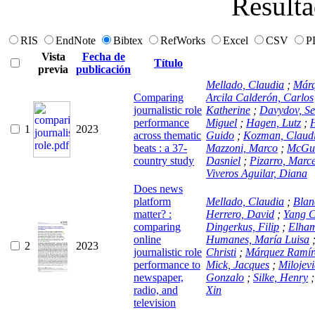
Resulta
RIS
EndNote
Bibtex
RefWorks
Excel
CSV
P
Vista
Fecha de
Título
previa
publicación
Mellado, Claudia
;
Márq
Comparing
Arcila Calderón, Carlos
journalistic role
Katherine
;
Davydov, Se
performance
Miguel
;
Hagen, Lutz
;
H
1
2023
across thematic
Guido
;
Kozman, Claud
beats : a 37-
Mazzoni, Marco
;
McGui
country study
Dasniel
;
Pizarro, Marc
Viveros Aguilar, Diana
Does news
platform
Mellado, Claudia
;
Blan
matter? :
Herrero, David
;
comparing
Dingerkus, Filip
;
Elha
online
Humanes, María Luisa
2
2023
journalistic role
Christi
;
Márquez Ramír
performance to
Mick, Jacques
;
Milojev
newspaper,
Gonzalo
;
Silke, Henry
radio, and
Xin
television