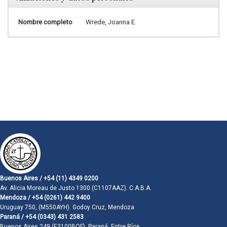
Nombre completo
Wrede, Joanna E.
Buenos Aires / +54 (11) 4349 0200
Av. Alicia Moreau de Justo 1300 (C1107AAZ). C.A.B.A.
Mendoza / +54 (0261) 442 9400
Uruguay 750, (M550AYH). Godoy Cruz, Mendoza
Paraná / +54 (0343) 431 2583
Buenos Aires 249 (E3100BQF). Paraná, Entre Ríos