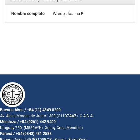
Nombre completo
Wrede, Joanna E.
Buenos Aires / +54 (11) 4349 0200
Av. Alicia Moreau de Justo 1300 (C1107AAZ). C.A.B.A.
Mendoza / +54 (0261) 442 9400
Uruguay 750, (M550AYH). Godoy Cruz, Mendoza
Paraná / +54 (0343) 431 2583
Buenos Aires 249 (E3100BQF). Paraná, Entre Ríos