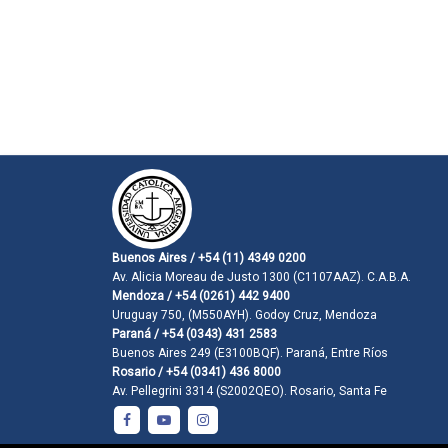
Buenos Aires / +54 (11) 4349 0200
Av. Alicia Moreau de Justo 1300 (C1107AAZ). C.A.B.A.
Mendoza / +54 (0261) 442 9400
Uruguay 750, (M550AYH). Godoy Cruz, Mendoza
Paraná / +54 (0343) 431 2583
Buenos Aires 249 (E3100BQF). Paraná, Entre Ríos
Rosario / +54 (0341) 436 8000
Av. Pellegrini 3314 (S2002QEO). Rosario, Santa Fe