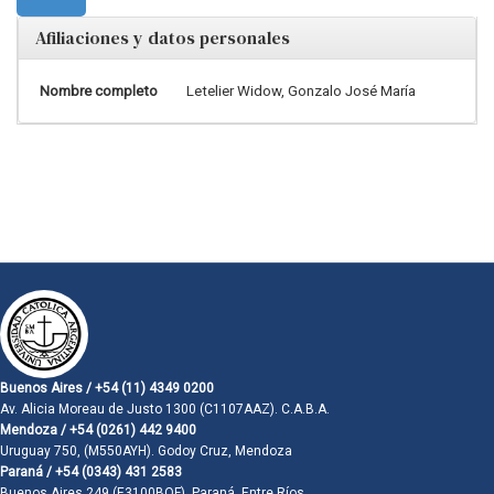
Afiliaciones y datos personales
Nombre completo
Letelier Widow, Gonzalo José María
Buenos Aires / +54 (11) 4349 0200
Av. Alicia Moreau de Justo 1300 (C1107AAZ). C.A.B.A.
Mendoza / +54 (0261) 442 9400
Uruguay 750, (M550AYH). Godoy Cruz, Mendoza
Paraná / +54 (0343) 431 2583
Buenos Aires 249 (E3100BQF). Paraná, Entre Ríos