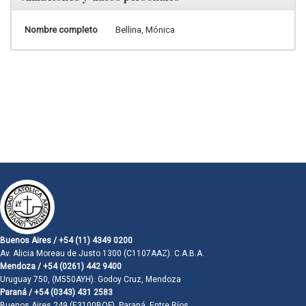
Nombre completo
Bellina, Mónica
Buenos Aires / +54 (11) 4349 0200
Av. Alicia Moreau de Justo 1300 (C1107AAZ). C.A.B.A.
Mendoza / +54 (0261) 442 9400
Uruguay 750, (M550AYH). Godoy Cruz, Mendoza
Paraná / +54 (0343) 431 2583
Buenos Aires 249 (E3100BQF). Paraná, Entre Ríos