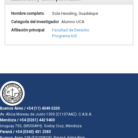
Nombre completo
Sola Hessling, Guadalupe
Categoría del investigador
Alumno UCA
Afiliación principal
Facultad de Derecho
Programa IUS
Buenos Aires / +54 (11) 4349 0200
Av. Alicia Moreau de Justo 1300 (C1107AAZ). C.A.B.A.
Mendoza / +54 (0261) 442 9400
Uruguay 750, (M550AYH). Godoy Cruz, Mendoza
Paraná / +54 (0343) 431 2583
Buenos Aires 249 (E3100BQF). Paraná, Entre Ríos