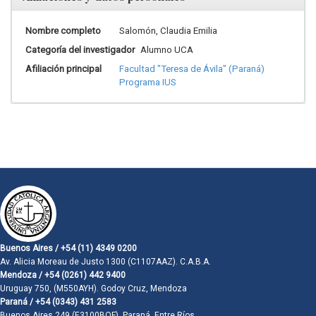
Nombre completo
Salomón, Claudia Emilia
Categoría del investigador
Alumno UCA
Afiliación principal
Facultad "Teresa de Ávila" (Paraná)
Programa IUS
Buenos Aires / +54 (11) 4349 0200
Av. Alicia Moreau de Justo 1300 (C1107AAZ). C.A.B.A.
Mendoza / +54 (0261) 442 9400
Uruguay 750, (M550AYH). Godoy Cruz, Mendoza
Paraná / +54 (0343) 431 2583
Buenos Aires 249 (E3100BQF). Paraná, Entre Ríos