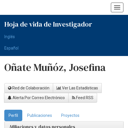
Skip
navigation
Hoja de vida de Investigador
Inglés
Español
Oñate Muñóz, Josefina
Red de Colaboración
Ver Las Estadísticas
Alerta Por Correo Electrónico
Feed RSS
Perfil
Publicaciones
Proyectos
Afiliaciones y datos personales