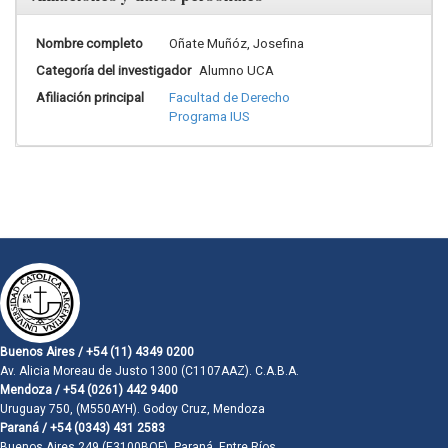
Nombre completo
Oñate Muñóz, Josefina
Categoría del investigador
Alumno UCA
Afiliación principal
Facultad de Derecho
Programa IUS
Buenos Aires / +54 (11) 4349 0200
Av. Alicia Moreau de Justo 1300 (C1107AAZ). C.A.B.A.
Mendoza / +54 (0261) 442 9400
Uruguay 750, (M550AYH). Godoy Cruz, Mendoza
Paraná / +54 (0343) 431 2583
Buenos Aires 249 (E3100BQF). Paraná, Entre Ríos