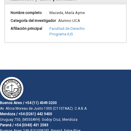
Nombre completo
Maceda, María Ayme
Categoría del investigador
Alumno UCA
Afiliación principal
Facultad de Derecho
Programa IUS
Buenos Aires / +54 (11) 4349 0200
Av. Alicia Moreau de Justo 1300 (C1107AAZ). C.A.B.A.
Mendoza / +54 (0261) 442 9400
Uruguay 750, (M550AYH). Godoy Cruz, Mendoza
Paraná / +54 (0343) 431 2583
Buenos Aires 249 (E3100BQF). Paraná, Entre Ríos