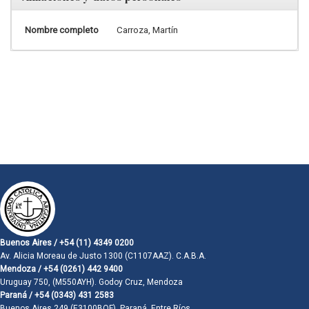
Nombre completo
Carroza, Martín
Buenos Aires / +54 (11) 4349 0200
Av. Alicia Moreau de Justo 1300 (C1107AAZ). C.A.B.A.
Mendoza / +54 (0261) 442 9400
Uruguay 750, (M550AYH). Godoy Cruz, Mendoza
Paraná / +54 (0343) 431 2583
Buenos Aires 249 (E3100BQF). Paraná, Entre Ríos