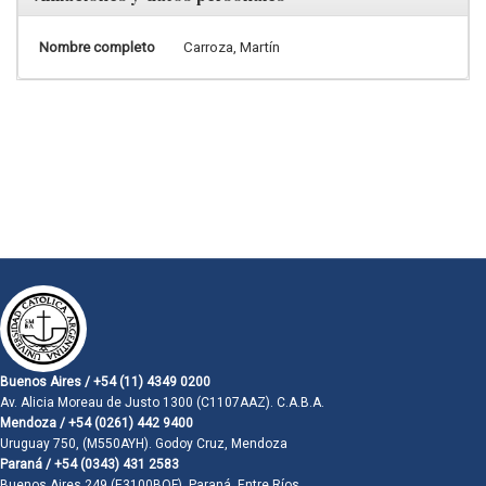
Nombre completo
Carroza, Martín
Buenos Aires / +54 (11) 4349 0200
Av. Alicia Moreau de Justo 1300 (C1107AAZ). C.A.B.A.
Mendoza / +54 (0261) 442 9400
Uruguay 750, (M550AYH). Godoy Cruz, Mendoza
Paraná / +54 (0343) 431 2583
Buenos Aires 249 (E3100BQF). Paraná, Entre Ríos