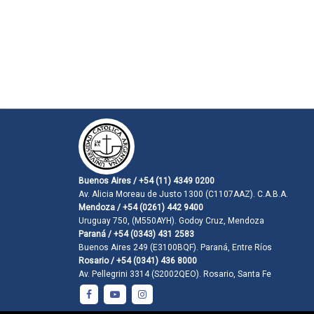
Buenos Aires / +54 (11) 4349 0200
Av. Alicia Moreau de Justo 1300 (C1107AAZ). C.A.B.A.
Mendoza / +54 (0261) 442 9400
Uruguay 750, (M550AYH). Godoy Cruz, Mendoza
Paraná / +54 (0343) 431 2583
Buenos Aires 249 (E3100BQF). Paraná, Entre Ríos
Rosario / +54 (0341) 436 8000
Av. Pellegrini 3314 (S2002QEO). Rosario, Santa Fe