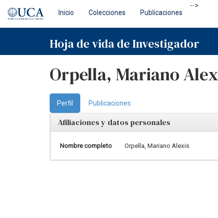
Skip
-->
Inicio
Colecciones
Publicaciones
navigation
Hoja de vida de Investigador
Orpella, Mariano Alex
Perfil
Publicaciones
Afiliaciones y datos personales
Nombre completo
Orpella, Mariano Alexis