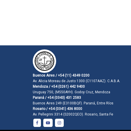
Buenos Aires / +54 (11) 4349 0200
Av. Alicia Moreau de Justo 1300 (C1107AAZ). C.A.B.A.
Mendoza / +54 (0261) 442 9400
Uruguay 750, (M550AYH). Godoy Cruz, Mendoza
Paraná / +54 (0343) 431 2583
Buenos Aires 249 (E3100BQF). Paraná, Entre Ríos
Rosario / +54 (0341) 436 8000
Av. Pellegrini 3314 (S2002QEO). Rosario, Santa Fe