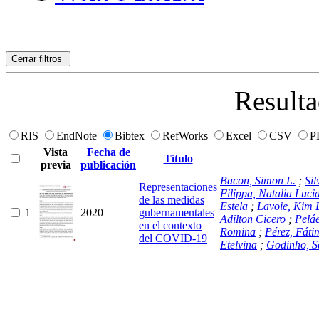
Cerrar filtros
Resulta
RIS
EndNote
Bibtex
RefWorks
Excel
CSV
P
Vista
Fecha de
Título
previa
publicación
Bacon, Simon L.
;
Sil
Representaciones
Filippa, Natalia Luci
de las medidas
Estela
;
Lavoie, Kim 
1
2020
gubernamentales
Adilton Cicero
;
Pelá
en el contexto
Romina
;
Pérez, Fáti
del COVID-19
Etelvina
;
Godinho, S